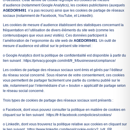
ci-dessous. Cette famille de cookie regroupe les cookies de mesure
d’audience (notamment Google Analytics), les cookies publicitaires (auxquels
AGEDOR9491
n’a pas recours) ainsi que les cookies de partage de réseaux
sociaux (notamment de Facebook, YouTube, et LinkedIn).
Les cookies de mesure d’audience établissent des statistiques concernant la
fréquentation et l’utilisation de divers éléments du site web (comme les
contenus/pages que vous avez visités). Ces données participent à
l’amélioration de l’ergonomie du site web de
AGEDOR9491
. Un outil de
mesure d’audience est utilisé sur le présent site internet :
o Google Analytics dont la politique de confidentialité est disponible à partir du
lien suivant : https://privacy.google.com/intl/fr_fr/businesses/compliance/
Les cookies de partage des réseaux sociaux sont émis et gérés par l’éditeur
du réseau social concerné. Sous réserve de votre consentement, ces cookies
vous permettent de partager facilement une partie du contenu publié sur le
site, notamment par l’intermédiaire d’un « bouton » applicatif de partage selon
le réseau social concerné.
Trois types de cookies de partage des réseaux sociaux sont présents :
o Facebook, dont vous pouvez consulter la politique en matière de cookies en
cliquant sur le lien suivant : https://fr-fr.facebook.com/policies/cookies/
o LinkedIn, dont vous trouverez la politique relative aux cookies en cliquant sur
le lien suivant : https://www.linkedin.com/legal/cookie-policy?_l=fr_FR