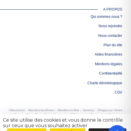
A PROPOS
Qui sommes nous ?
Nous rejoindre
Nous contacter
Plan du site
Aides financières
Mentions légales
Confidentialité
Charte déontologique
CGV
Villecresnes – Mandres-les-Roses – Marolles-en-Brie – Santeny – Périgny-sur-Yerres
– Sucy-en-Brie – Boissy-Saint-Léger – Limeil-Brévannes – Bonneuil-sur-Marne –
Ce site utilise des cookies et vous donne le contrôle
Noiseau – Yerres – Brunoy – Boussy-Saint-Antoine – Quincy-sous-Sénart –
Varennes-Jarcy – Épinay-sous-Sénart
sur ceux que vous souhaitez activer