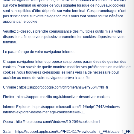
Votre navigateur vous permet également de supprimer les cookies existants
sur votre terminal ou encore de vous signaler lorsque de nouveaux cookies
sont susceptibles d’être déposés sur votre terminal. Ces paramétrages n’ont
pas d’incidence sur votre navigation mais vous font perdre tout le bénéfice
apporté par le cookie.
Veuillez ci-dessous prendre connaissance des multiples outils mis à votre
disposition afin que vous puissiez paramétrer les cookies déposés sur votre
terminal.
Le paramétrage de votre navigateur Internet
Chaque navigateur Internet propose ses propres paramètres de gestion des
cookies. Pour savoir de quelle manière modifier vos préférences en matière de
cookies, vous trouverez ci-dessous les liens vers l’aide nécessaire pour
accéder au menu de votre navigateur prévu à cet effet :
Chrome : https://support.google.com/chrome/answer/95647?hl=fr
Firefox : https://support.mozilla.org/fr/kb/activer-desactiver-cookies
Internet Explorer : https://support.microsoft.com/fr-fr/help/17442/windows-
internet-explorer-delete-manage-cookies#ie=ie-11
Opera : http://help.opera.com/Windows/10.20/fr/cookies.html
Safari : https://support.apple.com/kb/PH21411?viewlocale=fr_FR&locale=fr_FR